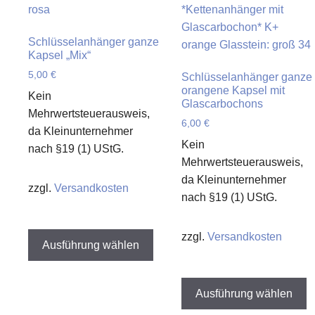
der
a
Produktseite
d
Schlüsselanhänger ganze
gewählt
P
Kapsel „Mix“
werden
g
5,00
€
Schlüsselanhänger ganze
w
orangene Kapsel mit
Kein
Glascarbochons
Mehrwertsteuerausweis,
6,00
€
da Kleinunternehmer
Kein
nach §19 (1) UStG.
Mehrwertsteuerausweis,
da Kleinunternehmer
zzgl.
Versandkosten
nach §19 (1) UStG.
Dieses
zzgl.
Versandkosten
Produkt
Ausführung wählen
weist
D
mehrere
P
Ausführung wählen
Varianten
w
auf.