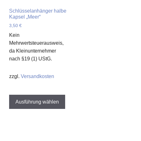
Die
Di
uf
Optionen
Op
Schlüsselanhänger halbe
er
Kapsel „Meer“
können
kö
roduktseite
auf
auf
3,50
€
ewählt
der
der
erden
Kein
Produktseite
Pro
Mehrwertsteuerausweis,
gewählt
ge
da Kleinunternehmer
werden
we
nach §19 (1) UStG.
zzgl.
Versandkosten
Dieses
Produkt
Ausführung wählen
weist
mehrere
ieses
Varianten
rodukt
auf.
eist
Die