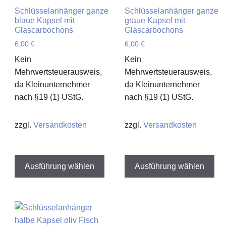
Schlüsselanhänger ganze
Schlüsselanhänger ganze
blaue Kapsel mit
graue Kapsel mit
Glascarbochons
Glascarbochons
6,00
€
6,00
€
Kein
Kein
Mehrwertsteuerausweis,
Mehrwertsteuerausweis,
da Kleinunternehmer
da Kleinunternehmer
nach §19 (1) UStG.
nach §19 (1) UStG.
ieses
zzgl.
Versandkosten
zzgl.
Versandkosten
rodukt
eist
Dieses
Di
ehrere
Produkt
Pro
Ausführung wählen
Ausführung wählen
arianten
weist
wei
uf.
mehrere
me
ie
Varianten
Var
ptionen
auf.
auf
önnen