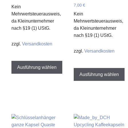
7,00
€
Kein
Mehrwertsteuerausweis,
Kein
da Kleinunternehmer
Mehrwertsteuerausweis,
nach §19 (1) UStG.
da Kleinunternehmer
nach §19 (1) UStG.
zzgl.
Versandkosten
zzgl.
Versandkosten
Dieses
Produkt
D
Ausführung wählen
weist
P
Ausführung wählen
mehrere
w
Varianten
m
auf.
V
Die
a
Optionen
D
können
O
auf
k