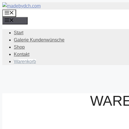
Zum
Menü
Inhalt
springen
Menü
Start
Galerie Kundenwünsche
Shop
Kontakt
Warenkorb
WAR