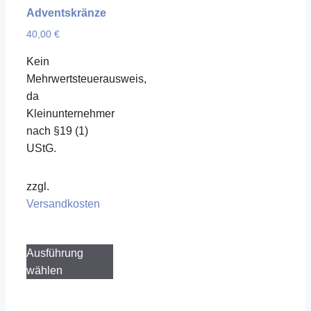
Adventskränze
40,00
€
Kein
Mehrwertsteuerausweis,
da
Kleinunternehmer
nach §19 (1)
UStG.
zzgl.
Versandkosten
Dieses
Ausführung
Produkt
wählen
weist
mehrere
Varianten