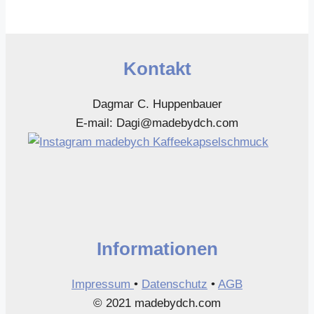
auf.
Die
Optionen
Kontakt
können
auf
Dagmar C. Huppenbauer
der
E-mail: Dagi@madebydch.com
Produktseite
gewählt
werden
Informationen
Impressum
•
Datenschutz
•
AGB
© 2021 madebydch.com