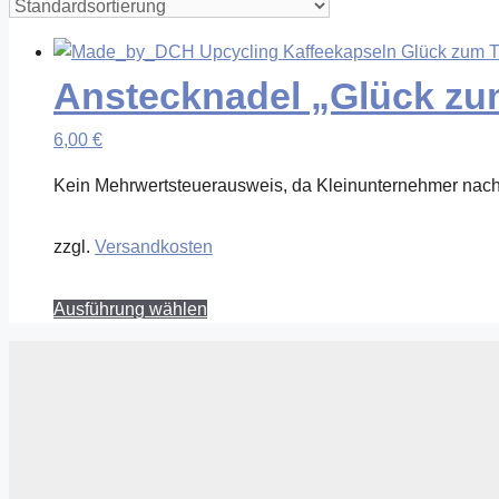
Anstecknadel „Glück zu
6,00
€
Kein Mehrwertsteuerausweis, da Kleinunternehmer nach
zzgl.
Versandkosten
Dieses
Ausführung wählen
Produkt
weist
mehrere
Varianten
auf.
Die