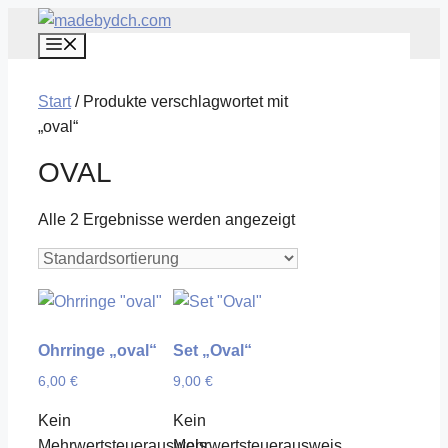
Zum
Menü
Inhalt
springen
Start
/ Produkte verschlagwortet mit
„oval“
OVAL
Alle 2 Ergebnisse werden angezeigt
Ohrringe „oval“
Set „Oval“
6,00
€
9,00
€
Kein
Kein
Mehrwertsteuerausweis,
Mehrwertsteuerausweis,