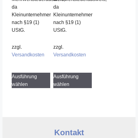
da
da
Kleinunternehmer
Kleinunternehmer
nach §19 (1)
nach §19 (1)
UStG.
UStG.
zzgl.
zzgl.
Versandkosten
Versandkosten
Dieses
Dieses
Ausführung
Ausführung
Produkt
Produkt
wählen
wählen
weist
weist
mehrere
mehrere
Varianten
Varianten
auf.
auf.
Die
Die
Optionen
Optionen
Kontakt
können
können