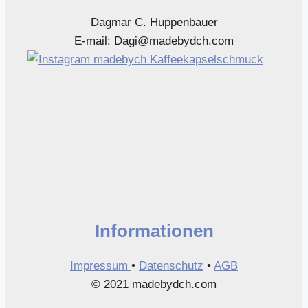
auf
auf
Dagmar C. Huppenbauer
der
der
E-mail: Dagi@madebydch.com
Produktseite
Produktseite
gewählt
gewählt
werden
werden
Informationen
Impressum
•
Datenschutz
•
AGB
© 2021 madebydch.com