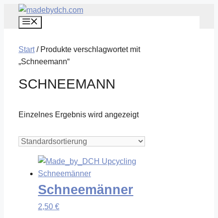
Zum
Menü
Inhalt
springen
Start
/ Produkte verschlagwortet mit
„Schneemann“
SCHNEEMANN
Einzelnes Ergebnis wird angezeigt
Schneemänner
2,50
€