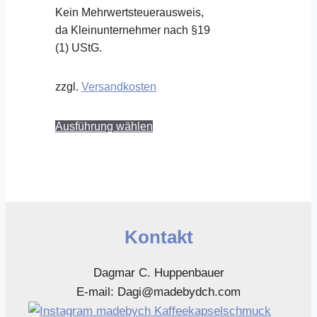
Kein Mehrwertsteuerausweis,
da Kleinunternehmer nach §19
(1) UStG.
zzgl.
Versandkosten
Dieses
Ausführung wählen
Produkt
weist
mehrere
Varianten
auf.
Die
Kontakt
Optionen
können
Dagmar C. Huppenbauer
auf
E-mail: Dagi@madebydch.com
der