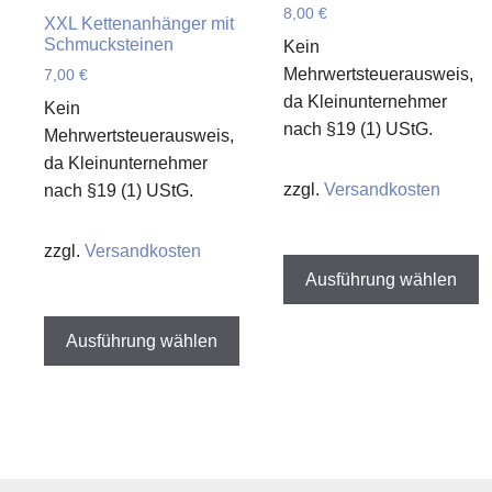
8,00
€
XXL Kettenanhänger mit
Schmucksteinen
Kein
Mehrwertsteuerausweis,
7,00
€
da Kleinunternehmer
Kein
nach §19 (1) UStG.
Mehrwertsteuerausweis,
da Kleinunternehmer
zzgl.
Versandkosten
nach §19 (1) UStG.
D
zzgl.
Versandkosten
P
Ausführung wählen
w
Dieses
m
Produkt
Ausführung wählen
V
weist
a
mehrere
D
Varianten
O
auf.
k
Die