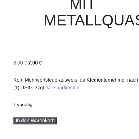
MIT
METALLQUA
Ursprünglicher
Aktueller
8,00
€
7,00
€
Preis
Preis
war:
ist:
Kein Mehrwertsteuerausweis, da Kleinunternehmer nach
8,00 €
7,00 €.
(1) UStG.
zzgl.
Versandkosten
1 vorrätig
Ohrringe
In den Warenkorb
mit
Metallquaste