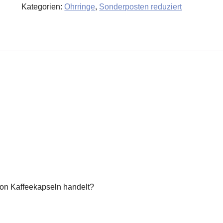
Kategorien:
Ohrringe
,
Sonderposten reduziert
Menge
von Kaffeekapseln handelt?