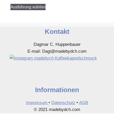
Dieses
weis
Ausführung wählen
Produkt
meh
weist
Var
mehrere
auf.
Varianten
Die
Kontakt
auf.
Opt
Die
kön
Dagmar C. Huppenbauer
Optionen
auf
E-mail: Dagi@madebydch.com
können
der
auf
Prod
der
gew
Produktseite
wer
gewählt
werden
Informationen
Impressum
•
Datenschutz
•
AGB
© 2021 madebydch.com