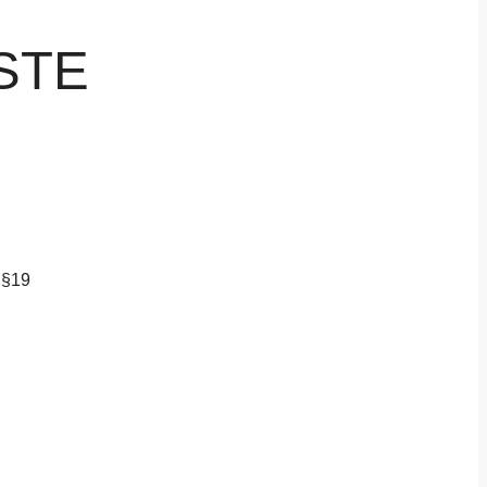
STE
 §19