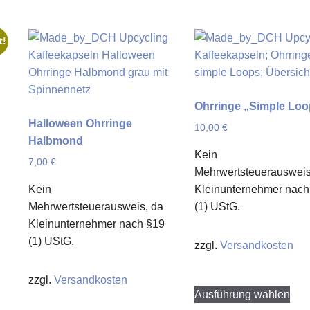
t!
Ohrringe „Simple Loo
Halloween Ohrringe
10,00
€
Halbmond
Kein
7,00
€
Mehrwertsteuerausweis
Kein
Kleinunternehmer nach
Mehrwertsteuerausweis, da
(1) UStG.
Kleinunternehmer nach §19
(1) UStG.
zzgl.
Versandkosten
zzgl.
Versandkosten
Die
Ausführung wählen
Pro