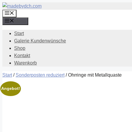
Zum
Menü
Inhalt
springen
Menü
Start
Galerie Kundenwünsche
Shop
Kontakt
Warenkorb
Start
/
Sonderposten reduziert
/ Ohrringe mit Metallquaste
Angebot!