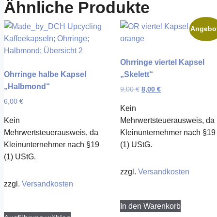
Ähnliche Produkte
Angebo
Ohrringe viertel Kapsel
Ohrringe halbe Kapsel
„Skelett“
„Halbmond“
Ursprünglicher
Aktueller
9,00
€
8,00
€
Preis
Preis
6,00
€
Kein
war:
ist:
9,00 €
8,00 €.
Kein
Mehrwertsteuerausweis, da
Mehrwertsteuerausweis, da
Kleinunternehmer nach §19
Kleinunternehmer nach §19
(1) UStG.
(1) UStG.
zzgl.
Versandkosten
zzgl.
Versandkosten
In den Warenkorb
Dieses