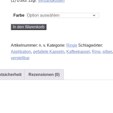
(1) UStG.
zzgl.
Versandkosten
Farbe
Ring
In den Warenkorb
Kapsel
gefaltet
Artikelnummer:
n. v.
Kategorie:
Ringe
Schlagwörter:
mit
Applikation
,
gefaltete Kapseln
,
Kaffeekapsel
,
Ring
,
silber
Applikation
verstellbar
in
silber
Menge
tsicherheit
Rezensionen (0)