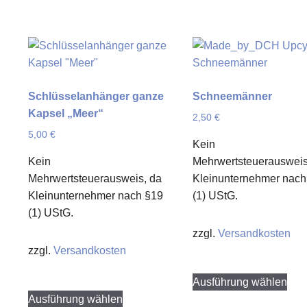
Schlüsselanhänger ganze
Schneemänner
Kapsel „Meer“
2,50
€
5,00
€
Kein
Kein
Mehrwertsteuerausweis
Mehrwertsteuerausweis, da
Kleinunternehmer nach
Kleinunternehmer nach §19
(1) UStG.
(1) UStG.
zzgl.
Versandkosten
zzgl.
Versandkosten
Die
Ausführung wählen
Dieses
Pro
Ausführung wählen
Produkt
weis